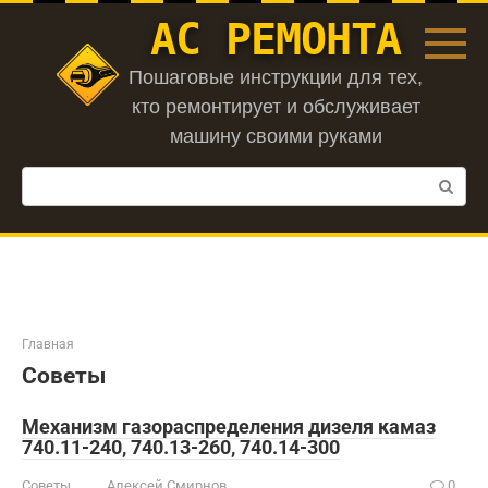
Перейти
АС РЕМОНТА
к
контенту
Пошаговые инструкции для тех,
кто ремонтирует и обслуживает
машину своими руками
Поиск:
Главная
Советы
Механизм газораспределения дизеля камаз
740.11-240, 740.13-260, 740.14-300
Советы
Алексей Смирнов
0