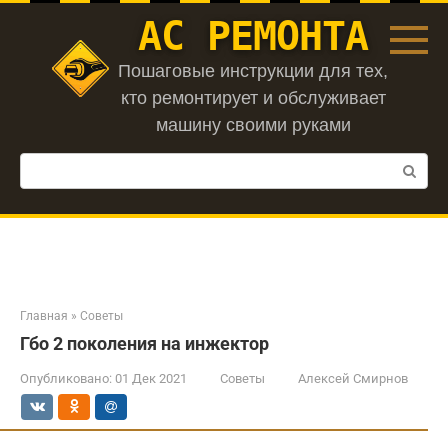
Перейти
АС РЕМОНТА
к
контенту
Пошаговые инструкции для тех,
кто ремонтирует и обслуживает
машину своими руками
Поиск:
Главная
»
Советы
Гбо 2 поколения на инжектор
Опубликовано:
01 Дек 2021
Советы
Алексей Смирнов