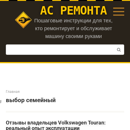
Перейти
АС РЕМОНТА
к
контенту
Пошаговые инструкции для тех,
кто ремонтирует и обслуживает
машину своими руками
Поиск:
Главная
выбор семейный
Отзывы владельцев Volkswagen Touran:
реальный опыт эксплуатации