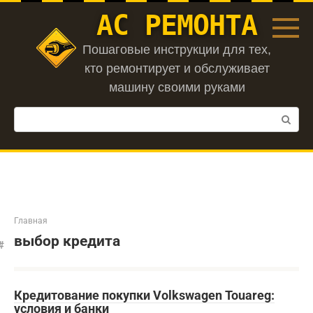
Перейти
АС РЕМОНТА
к
контенту
Пошаговые инструкции для тех,
кто ремонтирует и обслуживает
машину своими руками
Поиск:
Главная
выбор кредита
Кредитование покупки Volkswagen Touareg:
условия и банки