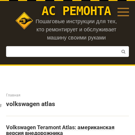
Перейти
АС РЕМОНТА
к
контенту
Пошаговые инструкции для тех,
кто ремонтирует и обслуживает
машину своими руками
Поиск:
Главная
volkswagen atlas
Volkswagen Teramont Atlas: американская
версия внедорожника