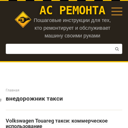
Перейти
АС РЕМОНТА
к
контенту
Пошаговые инструкции для тех,
кто ремонтирует и обслуживает
машину своими руками
Поиск:
Главная
внедорожник такси
Volkswagen Touareg такси: коммерческое
использование