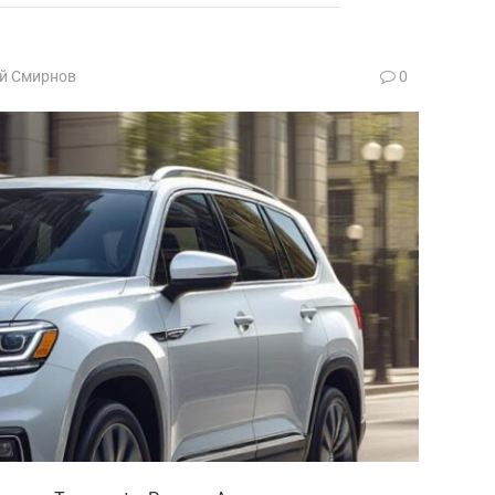
й Смирнов
0