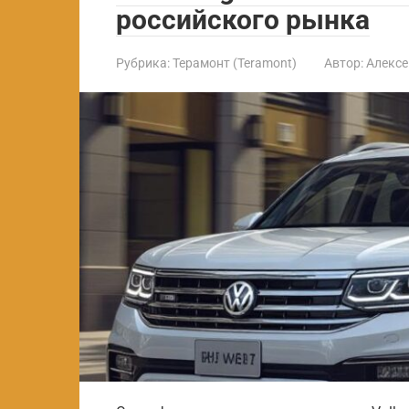
российского рынка
Рубрика:
Терамонт (Teramont)
Автор:
Алексе