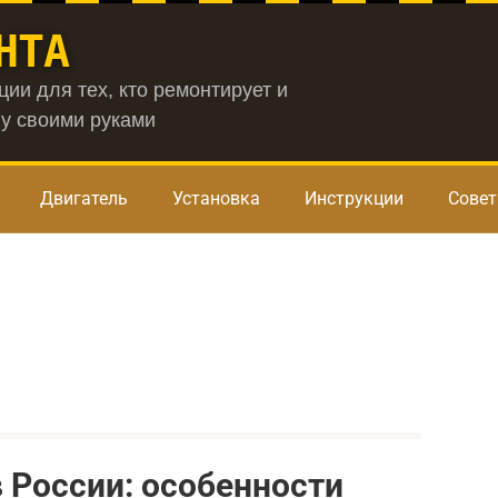
НТА
ии для тех, кто ремонтирует и
у своими руками
Двигатель
Установка
Инструкции
Сове
я
в России: особенности