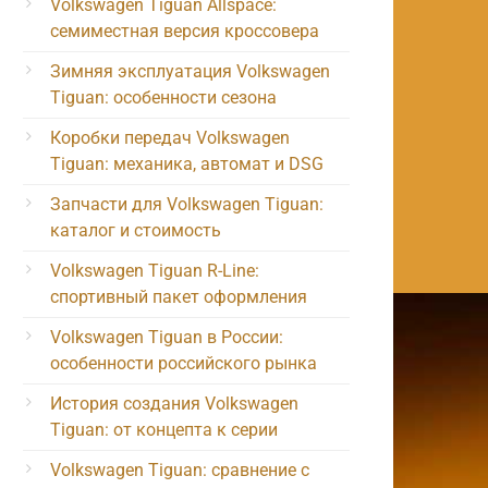
Volkswagen Tiguan Allspace:
семиместная версия кроссовера
Зимняя эксплуатация Volkswagen
Tiguan: особенности сезона
Коробки передач Volkswagen
Tiguan: механика, автомат и DSG
Запчасти для Volkswagen Tiguan:
каталог и стоимость
Volkswagen Tiguan R-Line:
спортивный пакет оформления
Volkswagen Tiguan в России:
особенности российского рынка
История создания Volkswagen
Tiguan: от концепта к серии
Volkswagen Tiguan: сравнение с