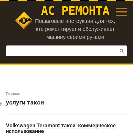
Перейти
АС РЕМОНТА
к
контенту
Пошаговые инструкции для тех,
кто ремонтирует и обслуживает
машину своими руками
Поиск:
Главная
услуги такси
Volkswagen Teramont такси: коммерческое
использование