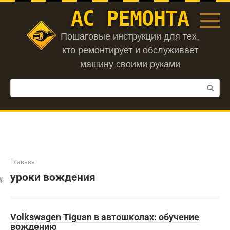
Перейти
АС РЕМОНТА
к
контенту
Пошаговые инструкции для тех,
кто ремонтирует и обслуживает
машину своими руками
Поиск:
Главная
уроки вождения
Volkswagen Tiguan в автошколах: обучение
вождению