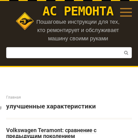
Перейти
АС РЕМОНТА
к
контенту
Пошаговые инструкции для тех,
кто ремонтирует и обслуживает
машину своими руками
Поиск:
Главная
улучшенные характеристики
Volkswagen Teramont: сравнение с
предыдущим поколением