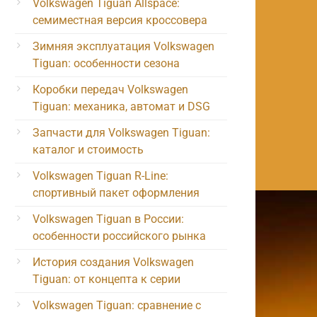
Volkswagen Tiguan Allspace:
семиместная версия кроссовера
Зимняя эксплуатация Volkswagen
Tiguan: особенности сезона
Коробки передач Volkswagen
Tiguan: механика, автомат и DSG
Запчасти для Volkswagen Tiguan:
каталог и стоимость
Volkswagen Tiguan R-Line:
спортивный пакет оформления
Volkswagen Tiguan в России:
особенности российского рынка
История создания Volkswagen
Tiguan: от концепта к серии
Volkswagen Tiguan: сравнение с