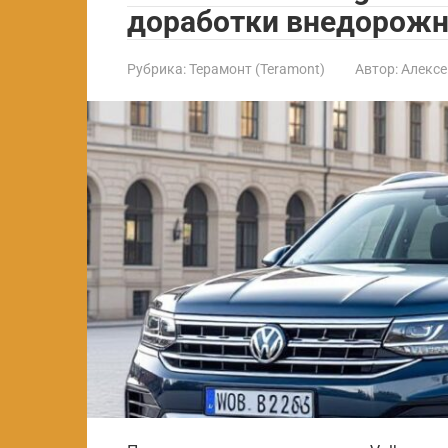
доработки внедорож
Рубрика:
Терамонт (Teramont)
Автор:
Алексе