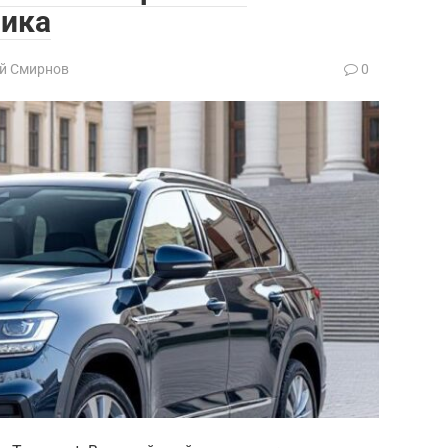
ника
й Смирнов
0