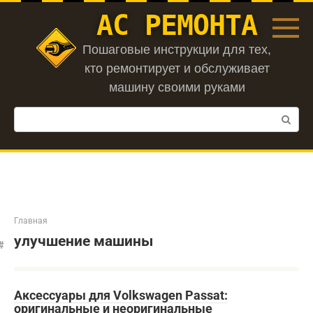
Перейти
АС РЕМОНТА
к
контенту
Пошаговые инструкции для тех,
кто ремонтирует и обслуживает
машину своими руками
Поиск:
Главная
улучшение машины
Аксессуары для Volkswagen Passat:
оригинальные и неоригинальные