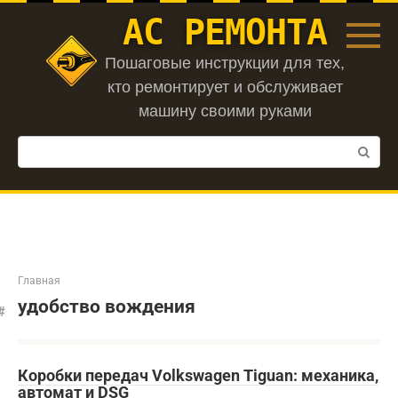
Перейти
АС РЕМОНТА
к
контенту
Пошаговые инструкции для тех,
кто ремонтирует и обслуживает
машину своими руками
Поиск:
Главная
удобство вождения
Коробки передач Volkswagen Tiguan: механика,
автомат и DSG