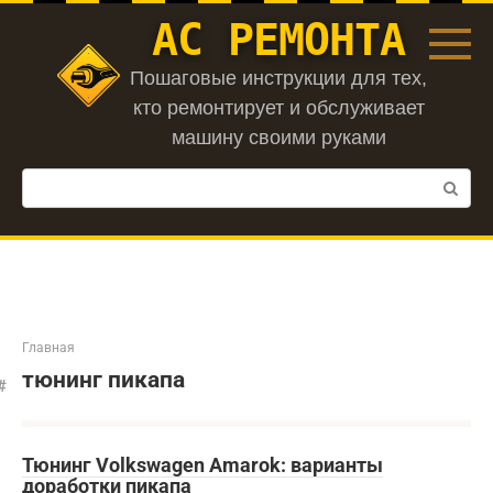
Перейти
АС РЕМОНТА
к
контенту
Пошаговые инструкции для тех,
кто ремонтирует и обслуживает
машину своими руками
Поиск:
Главная
тюнинг пикапа
Тюнинг Volkswagen Amarok: варианты
доработки пикапа