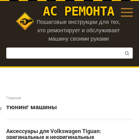
Перейти
АС РЕМОНТА
к
контенту
Пошаговые инструкции для тех,
кто ремонтирует и обслуживает
машину своими руками
Поиск:
Главная
тюнинг машины
Аксессуары для Volkswagen Tiguan:
оригинальные и неоригинальные