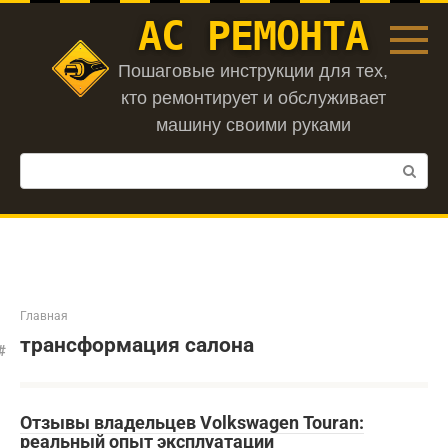
Перейти
АС РЕМОНТА
к
контенту
Пошаговые инструкции для тех,
кто ремонтирует и обслуживает
машину своими руками
Поиск:
Главная
трансформация салона
Отзывы владельцев Volkswagen Touran:
реальный опыт эксплуатации