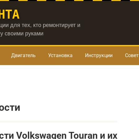
НТА
ии для тех, кто ремонтирует и
у своими руками
Двигатель
Установка
Инструкции
Сове
ости
ти Volkswagen Touran и их