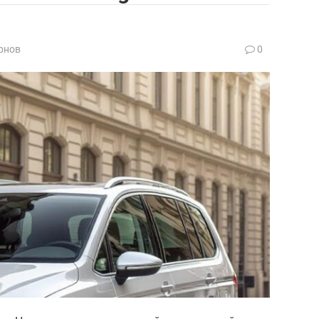
рнов
0