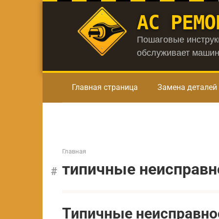
Перейти
АС РЕМО
к
контенту
Пошаговые инструкц
обслуживает машин
Главная страница
Замена деталей
Главная
типичные неисправн
Типичные неисправнос