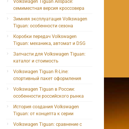
Volkswagen Tiguan Allspace:
семиместная версия кроссовера
Зимняя эксплуатация Volkswagen
Tiguan: особенности сезона
Коробки передач Volkswagen
Tiguan: механика, автомат и DSG
Запчасти для Volkswagen Tiguan:
каталог и стоимость
Volkswagen Tiguan R-Line:
спортивный пакет оформления
Volkswagen Tiguan в России:
особенности российского рынка
История создания Volkswagen
Tiguan: от концепта к серии
Volkswagen Tiguan: сравнение с