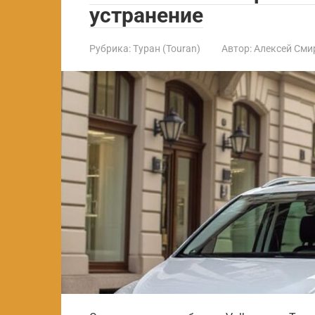
устранение
Рубрика:
Туран (Touran)
Автор:
Алексей Сми