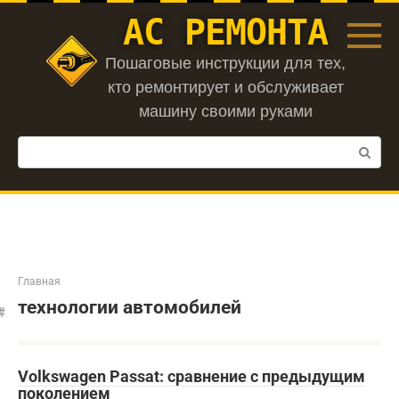
Перейти
АС РЕМОНТА
к
контенту
Пошаговые инструкции для тех,
кто ремонтирует и обслуживает
машину своими руками
Поиск:
Главная
технологии автомобилей
Volkswagen Passat: сравнение с предыдущим
поколением