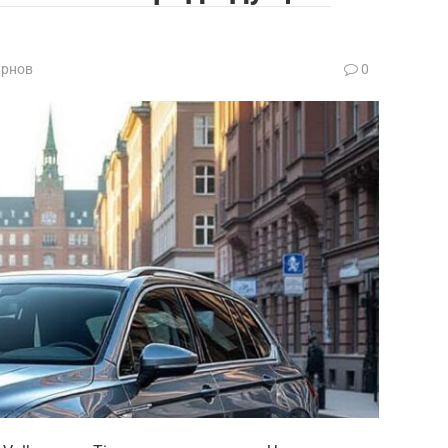
ирнов
0