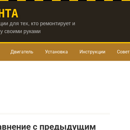
НТА
ии для тех, кто ремонтирует и
у своими руками
Двигатель
Установка
Инструкции
Сове
равнение с предыдущим