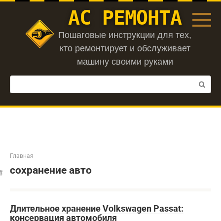
Перейти
АС РЕМОНТА
к
контенту
Пошаговые инструкции для тех,
кто ремонтирует и обслуживает
машину своими руками
Поиск:
Главная
сохранение авто
Длительное хранение Volkswagen Passat:
консервация автомобиля