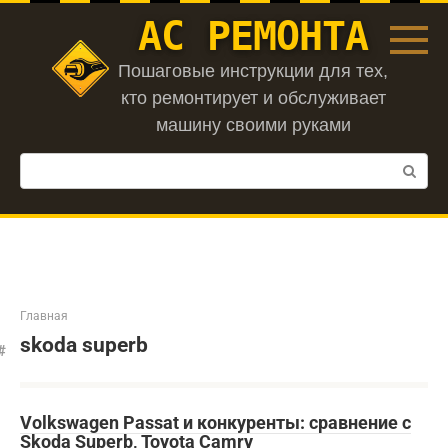
Перейти
АС РЕМОНТА
к
контенту
Пошаговые инструкции для тех,
кто ремонтирует и обслуживает
машину своими руками
Поиск:
Главная
skoda superb
Volkswagen Passat и конкуренты: сравнение с
Skoda Superb, Toyota Camry