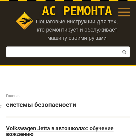
Перейти
АС РЕМОНТА
к
контенту
Пошаговые инструкции для тех,
кто ремонтирует и обслуживает
машину своими руками
Поиск:
Главная
системы безопасности
Volkswagen Jetta в автошколах: обучение
вождению