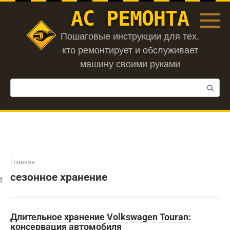
Перейти
АС РЕМОНТА
к
контенту
Пошаговые инструкции для тех,
кто ремонтирует и обслуживает
машину своими руками
Поиск:
Главная
сезонное хранение
Длительное хранение Volkswagen Touran:
консервация автомобиля