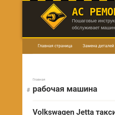
Перейти
АС РЕМО
к
контенту
Пошаговые инструкц
обслуживает машин
Главная страница
Замена деталей
Главная
рабочая машина
Volkswagen Jetta так