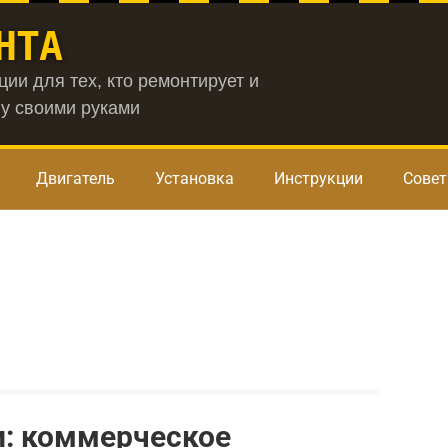
НТА
ии для тех, кто ремонтирует и
у своими руками
Двигатель
Установка
Инструкции
Сове
си: коммерческое