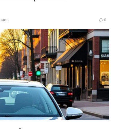
рнов
0