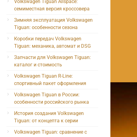
Volkswagen Tiguan Allspace:
семиместная версия кроссовера
Зимняя эксплуатация Volkswagen
Tiguan: особенности сезона
Коробки передач Volkswagen
Tiguan: механика, автомат и DSG
Запчасти для Volkswagen Tiguan:
каталог и стоимость
Volkswagen Tiguan R-Line:
спортивный пакет оформления
Volkswagen Tiguan в России:
особенности российского рынка
История создания Volkswagen
Tiguan: от концепта к серии
Volkswagen Tiguan: сравнение с