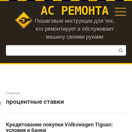
Перейти
АС РЕМОНТА
к
контенту
Пошаговые инструкции для тех,
кто ремонтирует и обслуживает
машину своими руками
Поиск:
Главная
процентные ставки
Кредитование покупки Volkswagen Tiguan:
условия и банки