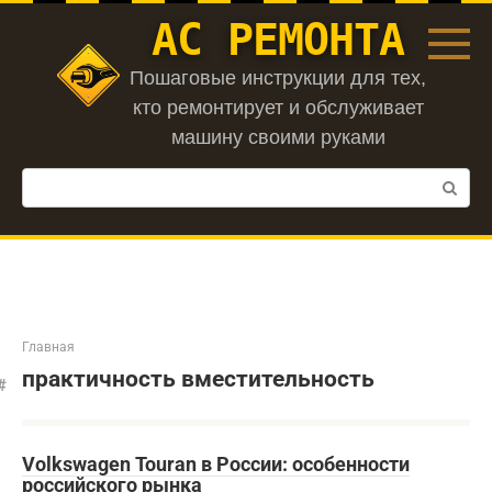
Перейти
АС РЕМОНТА
к
контенту
Пошаговые инструкции для тех,
кто ремонтирует и обслуживает
машину своими руками
Поиск:
Главная
практичность вместительность
Volkswagen Touran в России: особенности
российского рынка