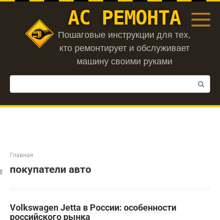
Перейти
АС РЕМОНТА
к
контенту
Пошаговые инструкции для тех,
кто ремонтирует и обслуживает
машину своими руками
Поиск:
Главная
покупатели авто
Volkswagen Jetta в России: особенности
российского рынка