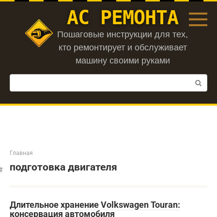
Перейти
АС РЕМОНТА
к
контенту
Пошаговые инструкции для тех,
кто ремонтирует и обслуживает
машину своими руками
Поиск:
Главная
подготовка двигателя
Длительное хранение Volkswagen Touran:
консервация автомобиля