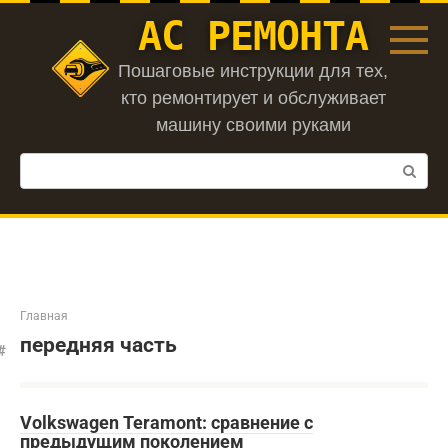
Перейти
АС РЕМОНТА
к
контенту
Пошаговые инструкции для тех,
кто ремонтирует и обслуживает
машину своими руками
Поиск:
Главная
передняя часть
Volkswagen Teramont: сравнение с
предыдущим поколением