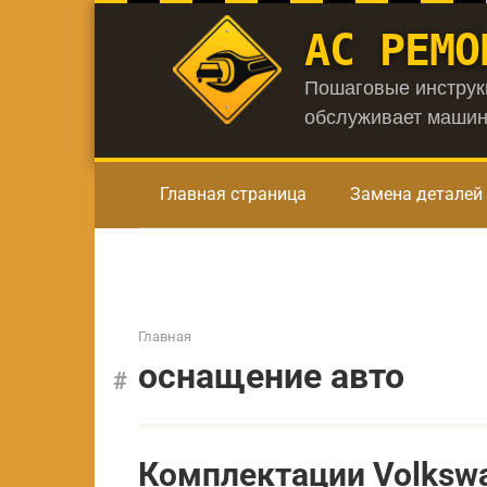
Перейти
АС РЕМО
к
контенту
Пошаговые инструкц
обслуживает машин
Главная страница
Замена деталей
Главная
оснащение авто
Комплектации Volkswa