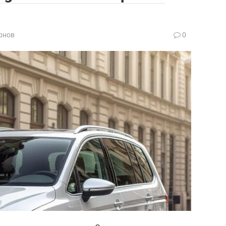
рнов
0