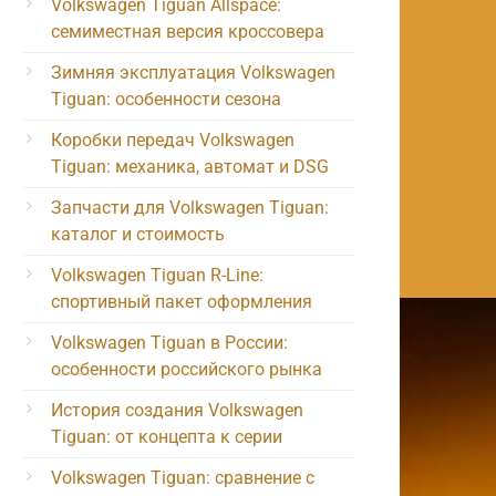
Volkswagen Tiguan Allspace:
семиместная версия кроссовера
Зимняя эксплуатация Volkswagen
Tiguan: особенности сезона
Коробки передач Volkswagen
Tiguan: механика, автомат и DSG
Запчасти для Volkswagen Tiguan:
каталог и стоимость
Volkswagen Tiguan R-Line:
спортивный пакет оформления
Volkswagen Tiguan в России:
особенности российского рынка
История создания Volkswagen
Tiguan: от концепта к серии
Volkswagen Tiguan: сравнение с