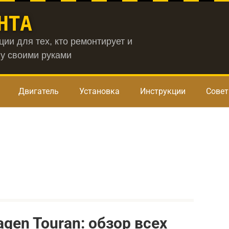
НТА
ии для тех, кто ремонтирует и
у своими руками
Двигатель
Установка
Инструкции
Сове
gen Touran: обзор всех