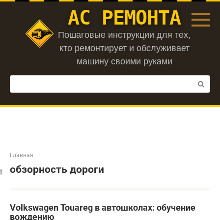
Перейти
АС РЕМОНТА
к
контенту
Пошаговые инструкции для тех,
кто ремонтирует и обслуживает
машину своими руками
Поиск:
Главная
обзорность дороги
Volkswagen Touareg в автошколах: обучение
вождению