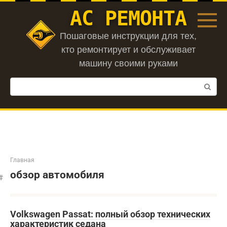
Перейти
АС РЕМОНТА
к
контенту
Пошаговые инструкции для тех,
кто ремонтирует и обслуживает
машину своими руками
Поиск:
Главная
обзор автомобиля
Volkswagen Passat: полный обзор технических
характеристик седана