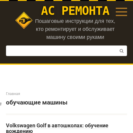
Перейти
АС РЕМОНТА
к
контенту
Пошаговые инструкции для тех,
кто ремонтирует и обслуживает
машину своими руками
Поиск:
Главная
обучающие машины
Volkswagen Golf в автошколах: обучение
вождению