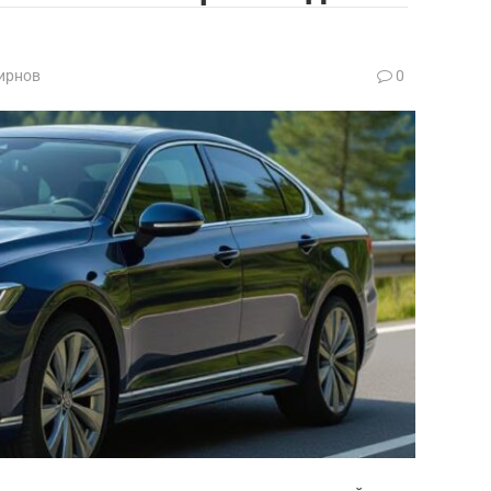
ирнов
0