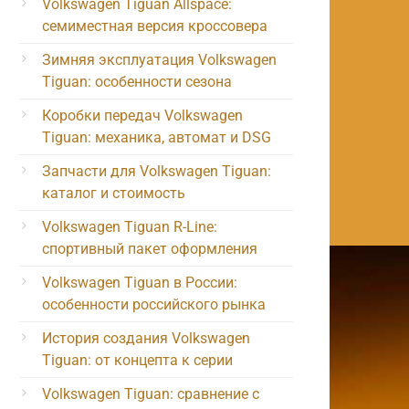
Volkswagen Tiguan Allspace:
семиместная версия кроссовера
Зимняя эксплуатация Volkswagen
Tiguan: особенности сезона
Коробки передач Volkswagen
Tiguan: механика, автомат и DSG
Запчасти для Volkswagen Tiguan:
каталог и стоимость
Volkswagen Tiguan R-Line:
спортивный пакет оформления
Volkswagen Tiguan в России:
особенности российского рынка
История создания Volkswagen
Tiguan: от концепта к серии
Volkswagen Tiguan: сравнение с