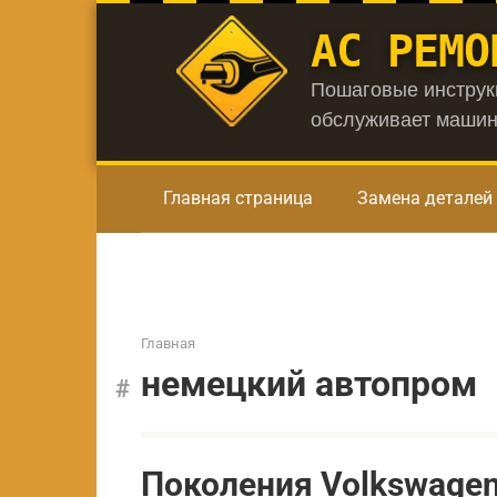
Перейти
АС РЕМО
к
контенту
Пошаговые инструкц
обслуживает машин
Главная страница
Замена деталей
Главная
немецкий автопром
Поколения Volkswagen