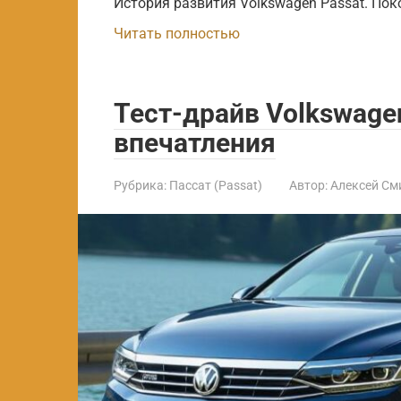
История развития Volkswagen Passat. Пок
Читать полностью
Тест-драйв Volkswage
впечатления
Рубрика:
Пассат (Passat)
Автор:
Алексей См