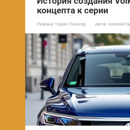
История создания Volk
концепта к серии
Рубрика:
Туарег (Touareg)
Автор:
Алексей С