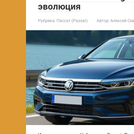
эволюция
Рубрика:
Пассат (Passat)
Автор:
Алексей См