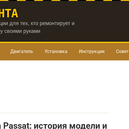
НТА
ии для тех, кто ремонтирует и
у своими руками
Двигатель
Установка
Инструкции
Сове
 Passat: история модели и