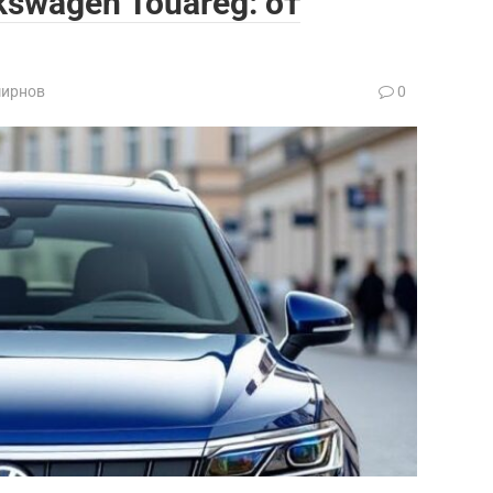
swagen Touareg: от
мирнов
0