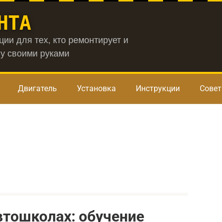
НТА
ии для тех, кто ремонтирует и
у своими руками
Двигатель
Установка
Инструкции
Сове
автошколах: обучение