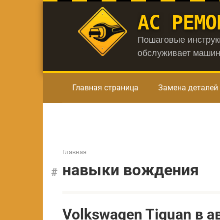
Перейти
АС РЕМО
к
контенту
Пошаговые инструкц
обслуживает машин
Главная страница
Замена деталей
Главная
навыки вождения
Volkswagen Tiguan в 