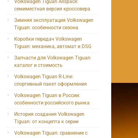
Volkswagen Tiguan Allspace:
семиместная версия кроссовера
Зимняя эксплуатация Volkswagen
Tiguan: особенности сезона
Коробки передач Volkswagen
Tiguan: механика, автомат и DSG
Запчасти для Volkswagen Tiguan:
каталог и стоимость
Volkswagen Tiguan R-Line:
спортивный пакет оформления
Volkswagen Tiguan в России:
особенности российского рынка
История создания Volkswagen
Tiguan: от концепта к серии
Volkswagen Tiguan: сравнение с