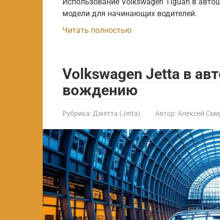
Использование Volkswagen Tiguan в авто
модели для начинающих водителей.
Читать полностью
Volkswagen Jetta в ав
вождению
Рубрика:
Джетта (Jetta)
Автор:
Алексей Сми