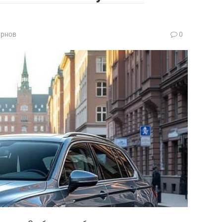
ирнов
0