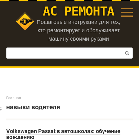
Перейти
АС РЕМОНТА
к
контенту
Пошаговые инструкции для тех,
кто ремонтирует и обслуживает
машину своими руками
Поиск:
Главная
навыки водителя
Volkswagen Passat в автошколах: обучение
вождению