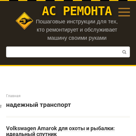
Перейти
АС РЕМОНТА
к
контенту
Пошаговые инструкции для тех,
кто ремонтирует и обслуживает
машину своими руками
Поиск:
Главная
надежный транспорт
Volkswagen Amarok для охоты и рыбалки:
идеальный спутник