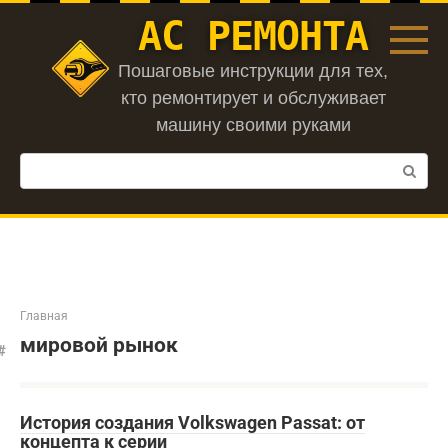
Перейти
АС РЕМОНТА
к
контенту
Пошаговые инструкции для тех,
кто ремонтирует и обслуживает
машину своими руками
Поиск:
Главная
мировой рынок
История создания Volkswagen Passat: от
концепта к серии