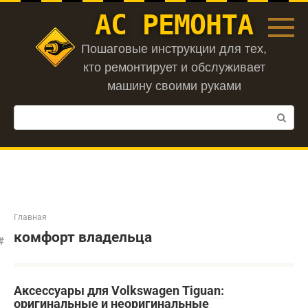
Перейти
АС РЕМОНТА
к
контенту
Пошаговые инструкции для тех,
кто ремонтирует и обслуживает
машину своими руками
Поиск:
Главная
комфорт владельца
Аксессуары для Volkswagen Tiguan:
оригинальные и неоригинальные