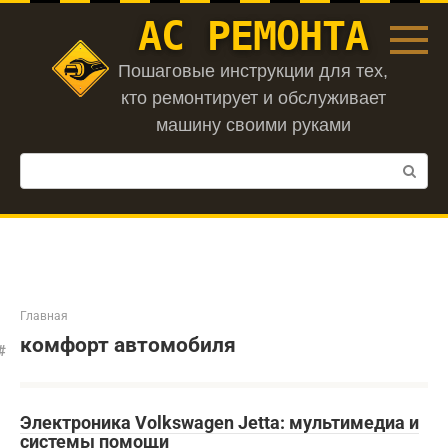
Перейти
АС РЕМОНТА
к
контенту
Пошаговые инструкции для тех,
кто ремонтирует и обслуживает
машину своими руками
Поиск:
Главная
комфорт автомобиля
Электроника Volkswagen Jetta: мультимедиа и
системы помощи