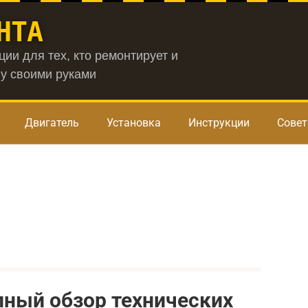
НТА
ии для тех, кто ремонтирует и
у своими руками
Двигатель
Установка
Инструкции
Сове
олный обзор технических