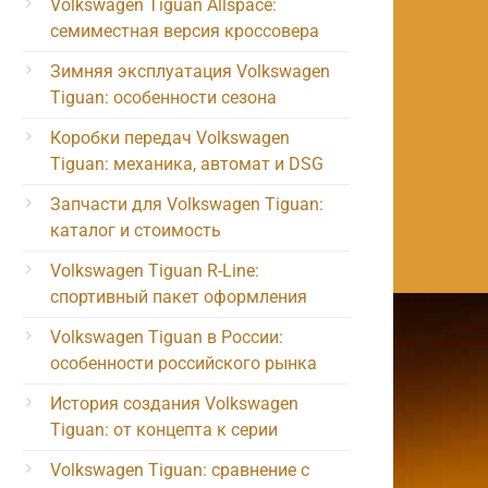
Volkswagen Tiguan Allspace:
семиместная версия кроссовера
Зимняя эксплуатация Volkswagen
Tiguan: особенности сезона
Коробки передач Volkswagen
Tiguan: механика, автомат и DSG
Запчасти для Volkswagen Tiguan:
каталог и стоимость
Volkswagen Tiguan R-Line:
спортивный пакет оформления
Volkswagen Tiguan в России:
особенности российского рынка
История создания Volkswagen
Tiguan: от концепта к серии
Volkswagen Tiguan: сравнение с