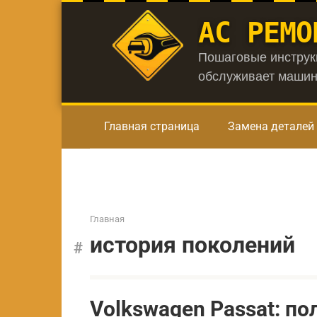
Перейти
АС РЕМО
к
контенту
Пошаговые инструкц
обслуживает машин
Главная страница
Замена деталей
Главная
история поколений
Volkswagen Passat: п