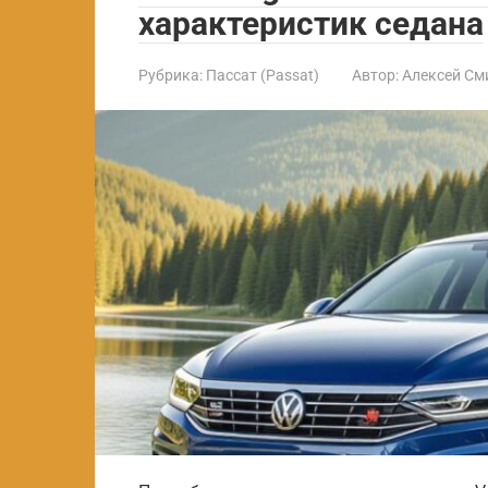
характеристик седана
Рубрика:
Пассат (Passat)
Автор:
Алексей См