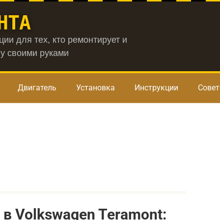
НТА
ии для тех, кто ремонтирует и
у своими руками
Двигатель
Установка
Инструкции
Сове
 в Volkswagen Teramont: