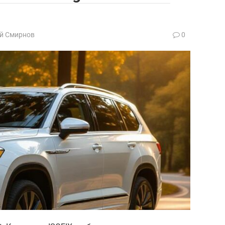
й Смирнов
0