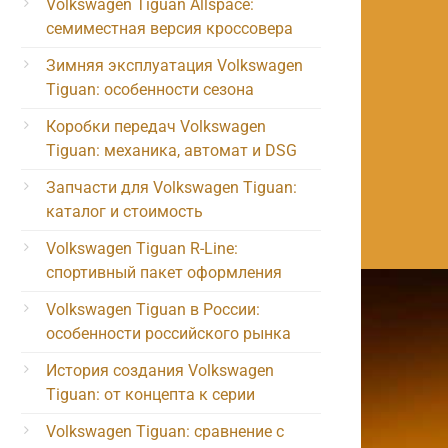
Volkswagen Tiguan Allspace:
семиместная версия кроссовера
Зимняя эксплуатация Volkswagen
Tiguan: особенности сезона
Коробки передач Volkswagen
Tiguan: механика, автомат и DSG
Запчасти для Volkswagen Tiguan:
каталог и стоимость
Volkswagen Tiguan R-Line:
спортивный пакет оформления
Volkswagen Tiguan в России:
особенности российского рынка
История создания Volkswagen
Tiguan: от концепта к серии
Volkswagen Tiguan: сравнение с