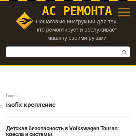
Перейти
АС РЕМОНТА
к
контенту
Пошаговые инструкции для тех,
кто ремонтирует и обслуживает
машину своими руками
Поиск:
Главная
isofix крепление
Детская безопасность в Volkswagen Touran:
кресла и системы