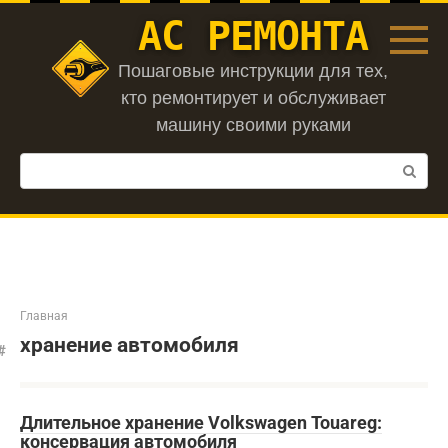
Перейти
АС РЕМОНТА
к
контенту
Пошаговые инструкции для тех,
кто ремонтирует и обслуживает
машину своими руками
Поиск:
Главная
хранение автомобиля
Длительное хранение Volkswagen Touareg:
консервация автомобиля