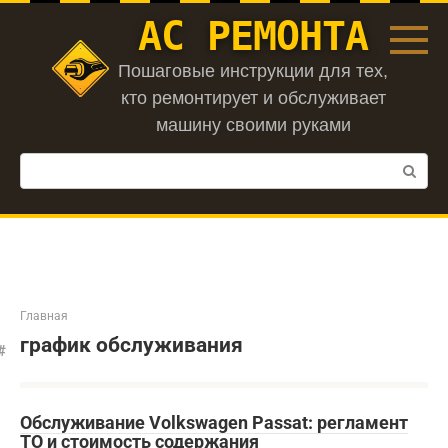
Перейти
АС РЕМОНТА
к
контенту
Пошаговые инструкции для тех,
кто ремонтирует и обслуживает
машину своими руками
Поиск:
Главная
график обслуживания
Обслуживание Volkswagen Passat: регламент
ТО и стоимость содержания