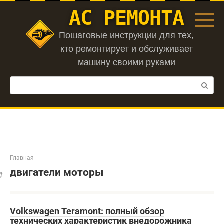
Перейти
АС РЕМОНТА
к
контенту
Пошаговые инструкции для тех,
кто ремонтирует и обслуживает
машину своими руками
Поиск:
Главная
двигатели моторы
Volkswagen Teramont: полный обзор
технических характеристик внедорожника