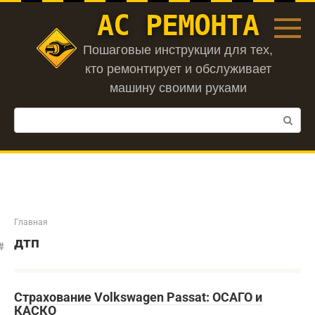
Перейти
АС РЕМОНТА
к
контенту
Пошаговые инструкции для тех,
кто ремонтирует и обслуживает
машину своими руками
Поиск:
Главная
дтп
Страхование Volkswagen Passat: ОСАГО и
КАСКО