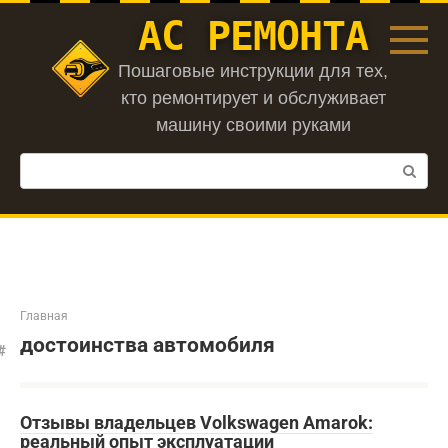
Перейти
АС РЕМОНТА
к
контенту
Пошаговые инструкции для тех,
кто ремонтирует и обслуживает
машину своими руками
Поиск:
Главная
достоинства автомобиля
Отзывы владельцев Volkswagen Amarok:
реальный опыт эксплуатации