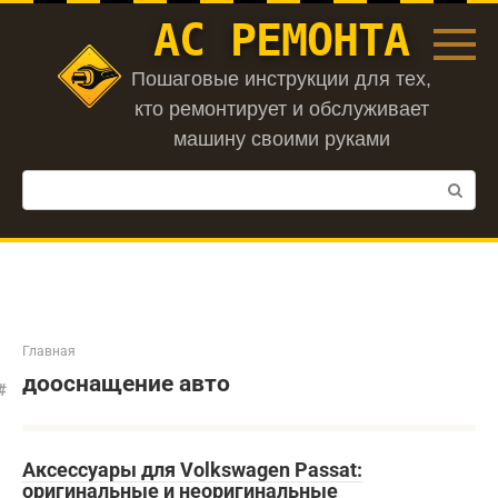
Перейти
АС РЕМОНТА
к
контенту
Пошаговые инструкции для тех,
кто ремонтирует и обслуживает
машину своими руками
Поиск:
Главная
дооснащение авто
Аксессуары для Volkswagen Passat:
оригинальные и неоригинальные