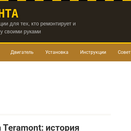
НТА
ии для тех, кто ремонтирует и
у своими руками
Двигатель
Установка
Инструкции
Сове
 Teramont: история