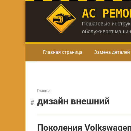
Перейти
АС РЕМО
к
контенту
Пошаговые инструкц
обслуживает машин
Главная страница
Замена деталей
Главная
дизайн внешний
Поколения Volkswagen