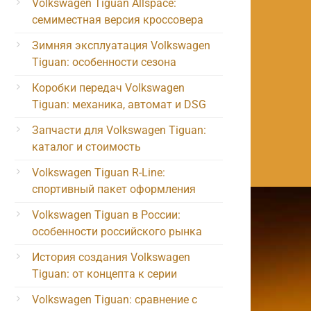
Volkswagen Tiguan Allspace:
семиместная версия кроссовера
Зимняя эксплуатация Volkswagen
Tiguan: особенности сезона
Коробки передач Volkswagen
Tiguan: механика, автомат и DSG
Запчасти для Volkswagen Tiguan:
каталог и стоимость
Volkswagen Tiguan R-Line:
спортивный пакет оформления
Volkswagen Tiguan в России:
особенности российского рынка
История создания Volkswagen
Tiguan: от концепта к серии
Volkswagen Tiguan: сравнение с