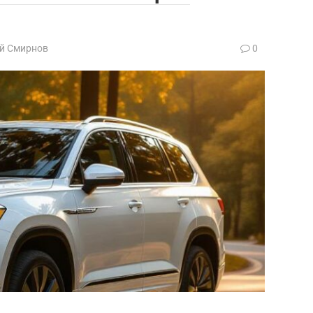
й Смирнов
0